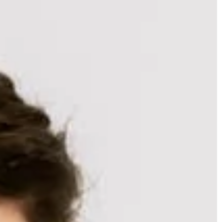
ch
28 marc
3 lipca 2025
acji
Jak st
Nasiona automatyczne – informacje i
podnieś
porady uprawy
żnych
Ashwaga
W tym artykule skoncentrujemy się na
 w
medycyn
temacie kolekcjonerskich nasion
się,
częściej
automatycznych, omawiając, czym są,
sportow
jak je uprawiać i co warto wiedzieć
przed podjęciem decyzji o zakupie.