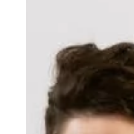
4 września 2024
Porównanie skuteczności różny
rodzajów peptydów w suplement
sportowej
Odkryj różnice w efektywności ró
rodzajów peptydów stosowanych
suplementacji sportowej. Dowiedz 
które z nich są najskuteczniejsze i
dlaczego.