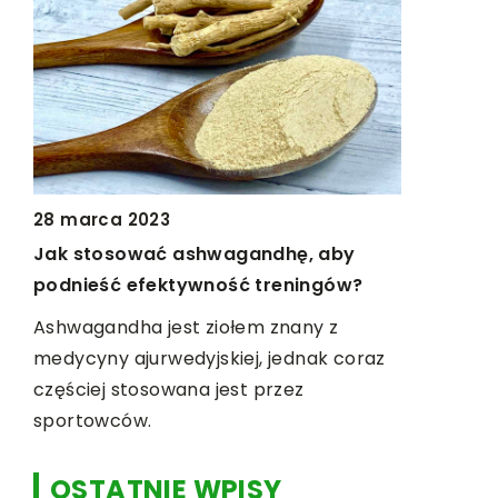
4 września 2024
Porównanie skuteczn
a 2023
rodzajów peptydów w
osować ashwagandhę, aby
sportowej
ć efektywność treningów?
Odkryj różnice w efek
ndha jest ziołem znany z
rodzajów peptydów s
y ajurwedyjskiej, jednak coraz
suplementacji sportowe
 stosowana jest przez
które z nich są najskut
ców.
dlaczego.
OSTATNIE WPISY