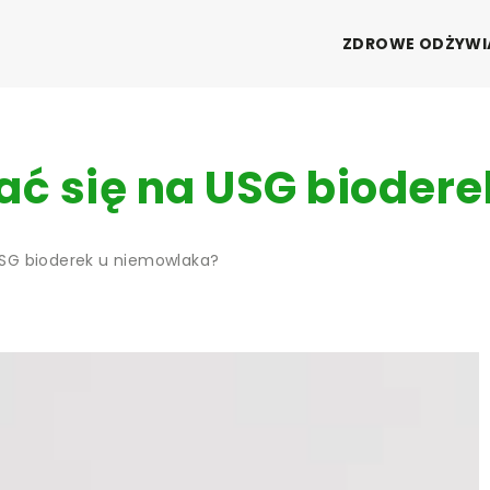
ZDROWE ODŻYWI
ć się na USG bioder
USG bioderek u niemowlaka?
INNE
SUPLE