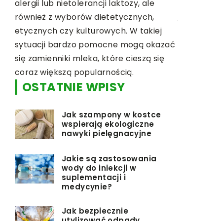
niespodziewanych zdarzeń. Dowiedz się,
rozwój Tw
jak przygotować się na niepewność i jak
poradnik!
prawidłowo zarządzać ryzykiem.
j
azać
ię
OSTATNIE WPISY
Jak szampony w kostce
wspierają ekologiczne
nawyki pielęgnacyjne
Jakie są zastosowania
wody do iniekcji w
suplementacji i
medycynie?
Jak bezpiecznie
utylizować odpady