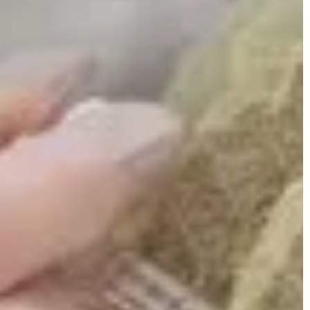
ka. Przeczytaj nasz
alergii lub nietolerancji laktozy, ale
również z wyborów dietetycznych,
etycznych czy kulturowych. W takie
sytuacji bardzo pomocne mogą ok
się zamienniki mleka, które cieszą s
coraz większą popularnością.