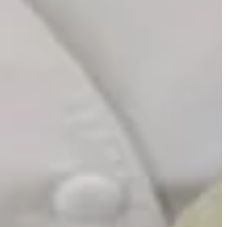
ZDROWE ODŻYWIANIE
18 kwietnia 2023
ów – jak
Zamienniki mleka – alternatywa d
wnie korzystać z
osób z nietolerancją laktozy
um sportowym?
W dzisiejszych czasach coraz więce
 z sali zabaw w
osób z różnych powodów decyduje 
ak, aby była ona
na wykluczenie mleka i produktów
m i stymulującym
mlecznych z diety. Może to wynikać