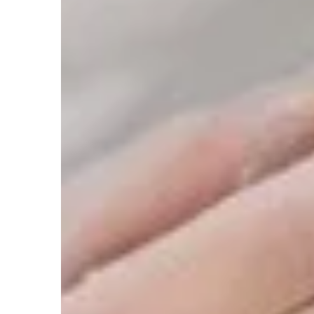
dziewanych zdarzeń. Dowiedz się,
rozwój Twojego dziec
ygotować się na niepewność i jak
poradnik!
łowo zarządzać ryzykiem.